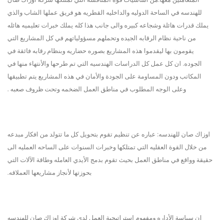
للهندسه في الساحة الدوليه والداخليه القطريه هو فريق عملها الشاب والذي
يملك قدرات هائلة وشجاعه كبيره والى جانب هذا كله يملك خبرات تعليميه هائله
من ناحية نظام الرقابه الجيده وتحملهم مسؤولياتهم في كل المشاريع التي
يقومون بها ليقدموا هذه المشاريع بصوره حضاريه وبنظام رقابه فائقة في
الجوده. ان كل عمل كل الدراسات الهندسيه التي تم طرحها والأنتهاء منها في
المكاتب ودون المساومة على الجودة والأمان في هذه المشاريع يتم تطبيقها
وعلى الوجه المطلوب في مناطق العمل الضخمه وتحت ظروف صعبه .
اوزاك صان للهندسه: عباره عن تنظيم تقوم بتحويل كل ما تتولد من افكار مبدعه
من خلال القوة العقليه التي تمتلكها وخبرات السنوات على الساحه العمليه الى
حقيقة وواقع في مناطق العمل بحيث تقوم بدمج الأيدي العامله وطاقة الآلات التي
بحوزتها لأنجاز مشاريعها العملاقه.
ان سياسة الأداره ومفهوم استراتيجية العمل لدى شركة اوزاك صان للهندسه