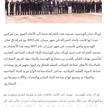
اوزاك صان الهندسيه :سميت هذه الشركة نسبة الى الأتحاد القوي بين شركتين
حيث انها قامت باتحاد الشراكة في شهر نيسان عام 2013 مع شركة اق صان
الهندسيه والتي تأسست في شهر حزيران عام 2011 وبعد هذا الأنضمام تم
تسميه الشركة تحت اسم اوزاك صان الهندسية للبناء الصلب الصناعيه التجاريه
لتتأسس بهدف القيام بالعديد من مشاريع الهندسه والبناء منها، طريق السيارات
،البناء،بناء الأنفاق ،صناعة القوالب الصلبه للنفاق وتركيبها ،تجهيز فريق ومعدات
صناعة المواد الصلبه الفولاذيه ،مداخن الماء،صناعة الواح تبريد الماء النحاسيه
والفولاذ يه وجميع انواع صناعة البناء الصلب والمعدات والآلات وغيرها من
المشاريع.
اوزاك صان للهندسه : تهدف الى اقامة علاقات تجارية طويلة المدى ومفيده مع
عملائها وذلك من خلال تقديم خدمات مضمونه وعمليه وذات خبرات عاليه الى كل
المتعاملين معها.من اساسيات قوة المنافسه التي تمتلكها شركة اوزاك صان